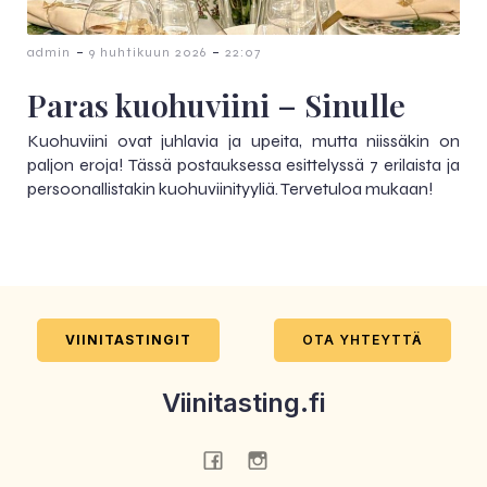
-
-
admin
9 huhtikuun 2026
22:07
Paras kuohuviini – Sinulle
Kuohuviini ovat juhlavia ja upeita, mutta niissäkin on
paljon eroja! Tässä postauksessa esittelyssä 7 erilaista ja
persoonallistakin kuohuviinityyliä. Tervetuloa mukaan!
VIINITASTINGIT
OTA YHTEYTTÄ
Viinitasting.fi